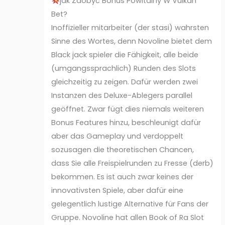
jak Zdobyć Bonus Powitalny W Vulkan
Bet?
Inoffizieller mitarbeiter (der stasi) wahrsten
Sinne des Wortes, denn Novoline bietet dem
Black jack spieler die Fähigkeit, alle beide
(umgangssprachlich) Runden des Slots
gleichzeitig zu zeigen. Dafür werden zwei
Instanzen des Deluxe-Ablegers parallel
geöffnet. Zwar fügt dies niemals weiteren
Bonus Features hinzu, beschleunigt dafür
aber das Gameplay und verdoppelt
sozusagen die theoretischen Chancen,
dass Sie alle Freispielrunden zu Fresse (derb)
bekommen. Es ist auch zwar keines der
innovativsten Spiele, aber dafür eine
gelegentlich lustige Alternative für Fans der
Gruppe. Novoline hat allen Book of Ra Slot