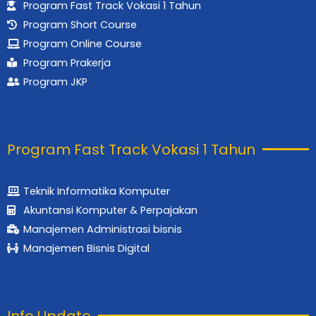
Program Fast Track Vokasi 1 Tahun
Program Short Course
Program Online Course
Program Prakerja
Program JKP
Program Fast Track Vokasi 1 Tahun
Teknik Informatika Komputer
Akuntansi Komputer & Perpajakan
Manajemen Administrasi bisnis
Manajemen Bisnis Digital
Info Update