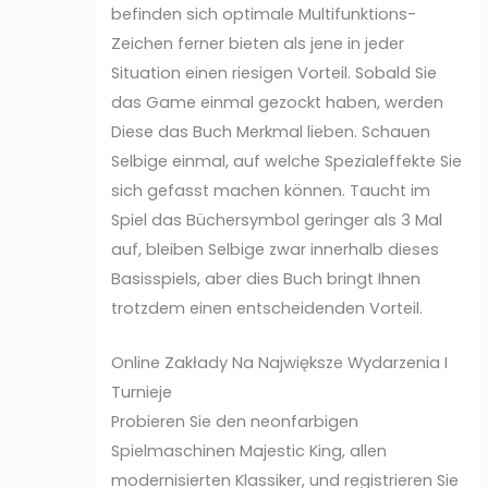
befinden sich optimale Multifunktions-
Zeichen ferner bieten als jene in jeder
Situation einen riesigen Vorteil. Sobald Sie
das Game einmal gezockt haben, werden
Diese das Buch Merkmal lieben. Schauen
Selbige einmal, auf welche Spezialeffekte Sie
sich gefasst machen können. Taucht im
Spiel das Büchersymbol geringer als 3 Mal
auf, bleiben Selbige zwar innerhalb dieses
Basisspiels, aber dies Buch bringt Ihnen
trotzdem einen entscheidenden Vorteil.
Online Zakłady Na Największe Wydarzenia I
Turnieje
Probieren Sie den neonfarbigen
Spielmaschinen Majestic King, allen
modernisierten Klassiker, und registrieren Sie