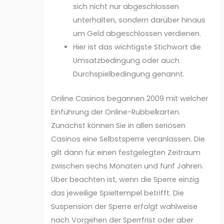
sich nicht nur abgeschlossen
unterhalten, sondern darüber hinaus
um Geld abgeschlossen verdienen.
Hier ist das wichtigste Stichwort die
Umsatzbedingung oder auch
Durchspielbedingung genannt.
Online Casinos begannen 2009 mit welcher
Einführung der Online-Rubbelkarten.
Zunächst können Sie in allen seriösen
Casinos eine Selbstsperre veranlassen. Die
gilt dann für einen festgelegten Zeitraum
zwischen sechs Monaten und fünf Jahren.
Über beachten ist, wenn die Sperre einzig
das jeweilige Spieltempel betrifft. Die
Suspension der Sperre erfolgt wahlweise
nach Vorgehen der Sperrfrist oder aber