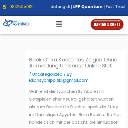
Skip
081250501211
Selamat datang di |
LPP Quantum
| Fast Track Vokasi 1 T
to
content
Menu
Book Of Ra Kostenlos Zeigen Ohne
Anmeldung Umsonst Online Slot
/
Uncategorized
/ By
idiansyahlpp.tik1@gmail.com
Während die typischen Symbole mit
Slotspielen eher neutral gehalten wurden,
als zum Beispiel die Früchte, spielt die Story
im Damaligen Ägypten. Beim Book of Ra Slot
handelt sich mit der absicht, die Simulation