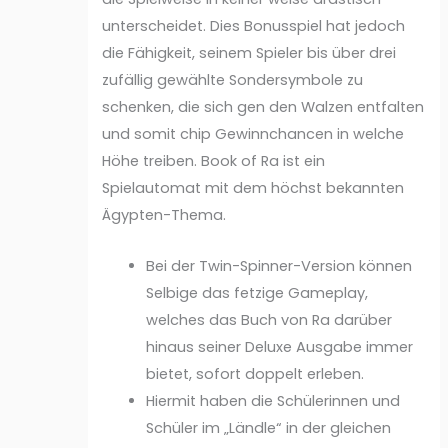
unterscheidet. Dies Bonusspiel hat jedoch
die Fähigkeit, seinem Spieler bis über drei
zufällig gewählte Sondersymbole zu
schenken, die sich gen den Walzen entfalten
und somit chip Gewinnchancen in welche
Höhe treiben. Book of Ra ist ein
Spielautomat mit dem höchst bekannten
Ägypten-Thema.
Bei der Twin-Spinner-Version können
Selbige das fetzige Gameplay,
welches das Buch von Ra darüber
hinaus seiner Deluxe Ausgabe immer
bietet, sofort doppelt erleben.
Hiermit haben die Schülerinnen und
Schüler im „Ländle“ in der gleichen