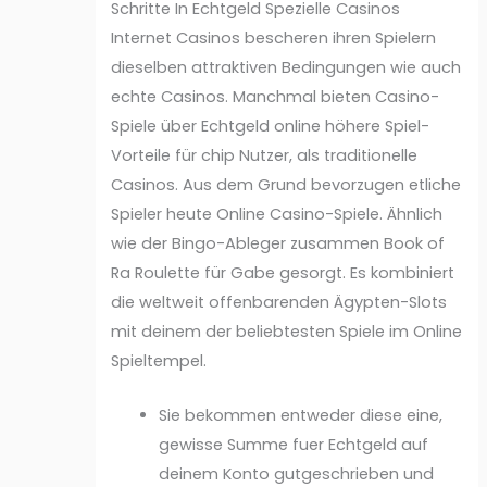
Schritte In Echtgeld Spezielle Casinos
Internet Casinos bescheren ihren Spielern
dieselben attraktiven Bedingungen wie auch
echte Casinos. Manchmal bieten Casino-
Spiele über Echtgeld online höhere Spiel-
Vorteile für chip Nutzer, als traditionelle
Casinos. Aus dem Grund bevorzugen etliche
Spieler heute Online Casino-Spiele. Ähnlich
wie der Bingo-Ableger zusammen Book of
Ra Roulette für Gabe gesorgt. Es kombiniert
die weltweit offenbarenden Ägypten-Slots
mit deinem der beliebtesten Spiele im Online
Spieltempel.
Sie bekommen entweder diese eine,
gewisse Summe fuer Echtgeld auf
deinem Konto gutgeschrieben und