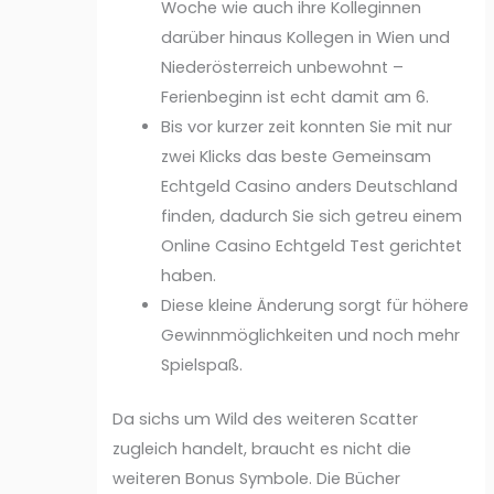
Woche wie auch ihre Kolleginnen
darüber hinaus Kollegen in Wien und
Niederösterreich unbewohnt –
Ferienbeginn ist echt damit am 6.
Bis vor kurzer zeit konnten Sie mit nur
zwei Klicks das beste Gemeinsam
Echtgeld Casino anders Deutschland
finden, dadurch Sie sich getreu einem
Online Casino Echtgeld Test gerichtet
haben.
Diese kleine Änderung sorgt für höhere
Gewinnmöglichkeiten und noch mehr
Spielspaß.
Da sichs um Wild des weiteren Scatter
zugleich handelt, braucht es nicht die
weiteren Bonus Symbole. Die Bücher