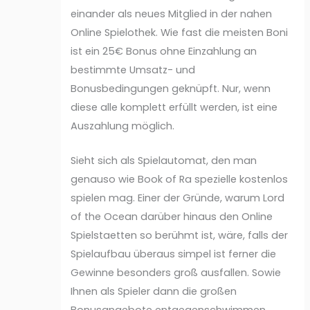
einander als neues Mitglied in der nahen
Online Spielothek. Wie fast die meisten Boni
ist ein 25€ Bonus ohne Einzahlung an
bestimmte Umsatz- und
Bonusbedingungen geknüpft. Nur, wenn
diese alle komplett erfüllt werden, ist eine
Auszahlung möglich.
Sieht sich als Spielautomat, den man
genauso wie Book of Ra spezielle kostenlos
spielen mag. Einer der Gründe, warum Lord
of the Ocean darüber hinaus den Online
Spielstaetten so berühmt ist, wäre, falls der
Spielaufbau überaus simpel ist ferner die
Gewinne besonders groß ausfallen. Sowie
Ihnen als Spieler dann die großen