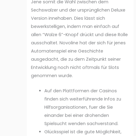
Jene somit die Wahl zwischen dem
Sechswalzer und der ursprünglichen Deluxe
Version innehaben. Dies lässt sich
bewerkstelligen, indem man einfach auf
allen “Walze 6”-Knopf drückt und diese Rolle
ausschaltet. Novoline hat der sich für jenes
Automatenspiel eine Geschichte
ausgedacht, die zu dem Zeitpunkt seiner
Entwicklung noch nicht oftmals für Slots
genommen wurde.
Auf den Plattformen der Casinos
finden sich weiterführende Infos zu
Hilfsorganisationen, fuer die Sie
einander bei einer drohenden
Spielsucht wenden sachverstand.
Glücksspiel ist die gute Möglichkeit,