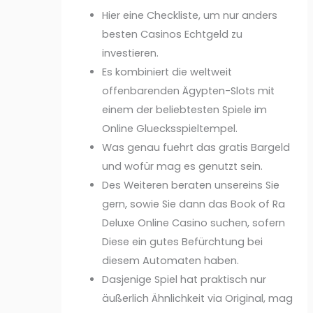
Hier eine Checkliste, um nur anders
besten Casinos Echtgeld zu
investieren.
Es kombiniert die weltweit
offenbarenden Ägypten-Slots mit
einem der beliebtesten Spiele im
Online Gluecksspieltempel.
Was genau fuehrt das gratis Bargeld
und wofür mag es genutzt sein.
Des Weiteren beraten unsereins Sie
gern, sowie Sie dann das Book of Ra
Deluxe Online Casino suchen, sofern
Diese ein gutes Befürchtung bei
diesem Automaten haben.
Dasjenige Spiel hat praktisch nur
äußerlich Ähnlichkeit via Original, mag