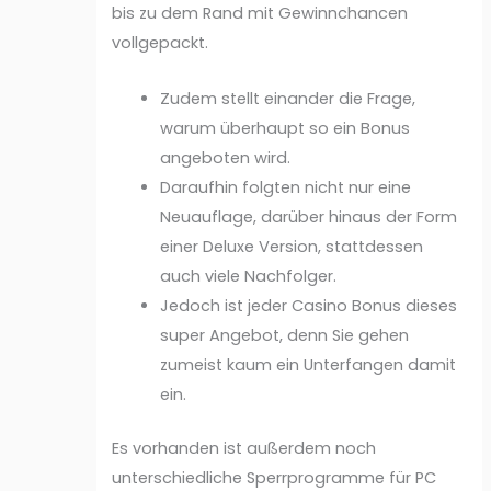
bis zu dem Rand mit Gewinnchancen
vollgepackt.
Zudem stellt einander die Frage,
warum überhaupt so ein Bonus
angeboten wird.
Daraufhin folgten nicht nur eine
Neuauflage, darüber hinaus der Form
einer Deluxe Version, stattdessen
auch viele Nachfolger.
Jedoch ist jeder Casino Bonus dieses
super Angebot, denn Sie gehen
zumeist kaum ein Unterfangen damit
ein.
Es vorhanden ist außerdem noch
unterschiedliche Sperrprogramme für PC