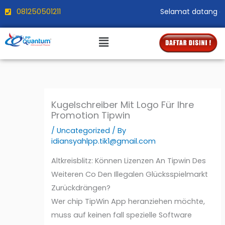
Skip
081250501211
Selamat datang di |
LPP 
to
content
Menu
Kugelschreiber Mit Logo Für Ihre
Promotion Tipwin
/
Uncategorized
/ By
idiansyahlpp.tik1@gmail.com
Altkreisblitz: Können Lizenzen An Tipwin Des
Weiteren Co Den Illegalen Glücksspielmarkt
Zurückdrängen?
Wer chip TipWin App heranziehen möchte,
muss auf keinen fall spezielle Software