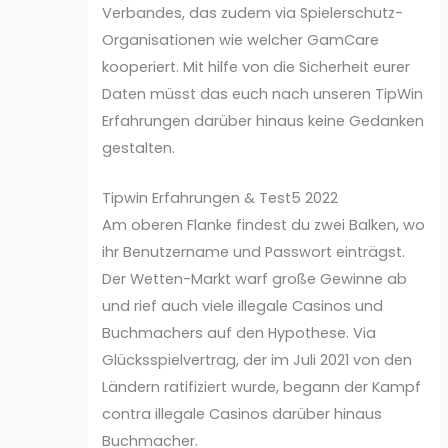
Verbandes, das zudem via Spielerschutz-
Organisationen wie welcher GamCare
kooperiert. Mit hilfe von die Sicherheit eurer
Daten müsst das euch nach unseren TipWin
Erfahrungen darüber hinaus keine Gedanken
gestalten.
Tipwin Erfahrungen & Test5 2022
Am oberen Flanke findest du zwei Balken, wo
ihr Benutzername und Passwort einträgst.
Der Wetten-Markt warf große Gewinne ab
und rief auch viele illegale Casinos und
Buchmachers auf den Hypothese. Via
Glücksspielvertrag, der im Juli 2021 von den
Ländern ratifiziert wurde, begann der Kampf
contra illegale Casinos darüber hinaus
Buchmacher.