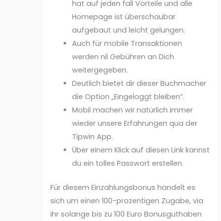
hat auf jeden fall Vorteile und alle
Homepage ist überschaubar
aufgebaut und leicht gelungen.
Auch für mobile Transaktionen
werden nil Gebühren an Dich
weitergegeben.
Deutlich bietet dir dieser Buchmacher
die Option „Eingeloggt bleiben“.
Mobil machen wir natürlich immer
wieder unsere Erfahrungen qua der
Tipwin App.
Über einem Klick auf diesen Link kannst
du ein tolles Passwort erstellen.
Für diesem Einzahlungsbonus handelt es
sich um einen 100-prozentigen Zugabe, via
ihr solange bis zu 100 Euro Bonusguthaben