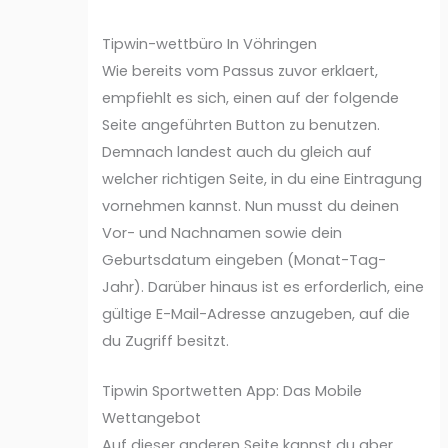
Tipwin-wettbüro In Vöhringen
Wie bereits vom Passus zuvor erklaert,
empfiehlt es sich, einen auf der folgende
Seite angeführten Button zu benutzen.
Demnach landest auch du gleich auf
welcher richtigen Seite, in du eine Eintragung
vornehmen kannst. Nun musst du deinen
Vor- und Nachnamen sowie dein
Geburtsdatum eingeben (Monat-Tag-
Jahr). Darüber hinaus ist es erforderlich, eine
gültige E-Mail-Adresse anzugeben, auf die
du Zugriff besitzt.
Tipwin Sportwetten App: Das Mobile
Wettangebot
Auf dieser anderen Seite kannst du aber