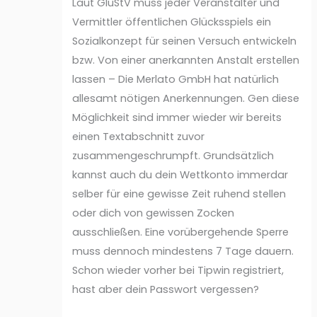
Laut GlüStV muss jeder Veranstalter und
Vermittler öffentlichen Glücksspiels ein
Sozialkonzept für seinen Versuch entwickeln
bzw. Von einer anerkannten Anstalt erstellen
lassen – Die Merlato GmbH hat natürlich
allesamt nötigen Anerkennungen. Gen diese
Möglichkeit sind immer wieder wir bereits
einen Textabschnitt zuvor
zusammengeschrumpft. Grundsätzlich
kannst auch du dein Wettkonto immerdar
selber für eine gewisse Zeit ruhend stellen
oder dich von gewissen Zocken
ausschließen. Eine vorübergehende Sperre
muss dennoch mindestens 7 Tage dauern.
Schon wieder vorher bei Tipwin registriert,
hast aber dein Passwort vergessen?